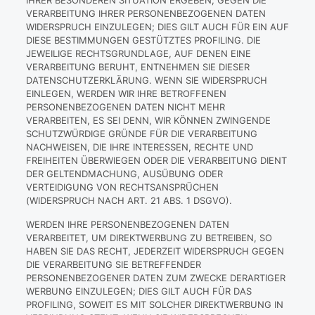
IHRER BESONDEREN SITUATION ERGEBEN, GEGEN DIE
VERARBEITUNG IHRER PERSONENBEZOGENEN DATEN
WIDERSPRUCH EINZULEGEN; DIES GILT AUCH FÜR EIN AUF
DIESE BESTIMMUNGEN GESTÜTZTES PROFILING. DIE
JEWEILIGE RECHTSGRUNDLAGE, AUF DENEN EINE
VERARBEITUNG BERUHT, ENTNEHMEN SIE DIESER
DATENSCHUTZERKLÄRUNG. WENN SIE WIDERSPRUCH
EINLEGEN, WERDEN WIR IHRE BETROFFENEN
PERSONENBEZOGENEN DATEN NICHT MEHR
VERARBEITEN, ES SEI DENN, WIR KÖNNEN ZWINGENDE
SCHUTZWÜRDIGE GRÜNDE FÜR DIE VERARBEITUNG
NACHWEISEN, DIE IHRE INTERESSEN, RECHTE UND
FREIHEITEN ÜBERWIEGEN ODER DIE VERARBEITUNG DIENT
DER GELTENDMACHUNG, AUSÜBUNG ODER
VERTEIDIGUNG VON RECHTSANSPRÜCHEN
(WIDERSPRUCH NACH ART. 21 ABS. 1 DSGVO).
WERDEN IHRE PERSONENBEZOGENEN DATEN
VERARBEITET, UM DIREKTWERBUNG ZU BETREIBEN, SO
HABEN SIE DAS RECHT, JEDERZEIT WIDERSPRUCH GEGEN
DIE VERARBEITUNG SIE BETREFFENDER
PERSONENBEZOGENER DATEN ZUM ZWECKE DERARTIGER
WERBUNG EINZULEGEN; DIES GILT AUCH FÜR DAS
PROFILING, SOWEIT ES MIT SOLCHER DIREKTWERBUNG IN