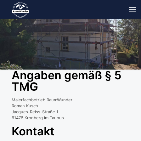
Angaben gemäß § 5
TMG
Malerfachbetrieb RaumWunder
Roman Kusch
Jacques-Reiss-Straße 1
61476 Kronberg im Taunus
Kontakt